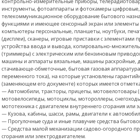
контрольно-измерительные приборы, телерадиотова
инструменты, фотоаппараты и фотокамеры цифровые,
телекоммуникационное оборудование бытового назна
функциями и имеющее сенсорный экран или элементы 
компьютеры персональные, планшеты, ноутбуки, печ
(дисплеи), сканеры, игровые приставки с элементами 
устройства ввода и вывода, копировально-множител
(триммеры) с электрическим или бензиновым приводо
машины и аппараты вязальные, машины раскройные, д
стачивающе-обметочные, бытовая газовая аппаратура 
переменного тока), на которые установлены гарантий
(заменяющем его документе) которых имеется отметка
— Автомобили, тракторы, прицепы, мотовелотовары (
мотовелосипеды, мотоциклы, мотороллеры, снегоходы
мототехника с двигателем внутреннего сгорания или э
— Кузова, кабины, шасси, рамы, двигатели к автомобил
— Прогулочные суда и иные плавучие средства бытово
— Средства малой механизации садово-огородного пр
сгорания или электродвигателем.