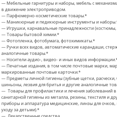
— Мебельные гарнитуры и наборы, мебель с механиз
в движение электроприводом.
— Парфюмерно-косметические товары.*
— Маникюрные и педикюрные инструменты и наборы.
— Игрушки, карнавальные принадлежности (костюмы, м
— Товары бытовой химии.*
— Фотопленка, фотобумага, фотохимикаты.*
— Ручки всех видов, автоматические карандаши, стер
аналогичные товары.*
— Носители аудио-, видео- и иных видов информации.
— Печатные издания, в том числе почтовые марки, м
маркированные почтовые карточки.*
— Предметы личной гигиены (зубные щетки, расчески, б
шиньоны, лезвия для бритья и другие аналогичные тов
— Товары для профилактики и лечения заболеваний в
санитарной гигиены из металла, резины, текстиля и др
приборы и аппаратура медицинские, линзы для очков,
уходу за детьми).*
— Лекарственные средства.