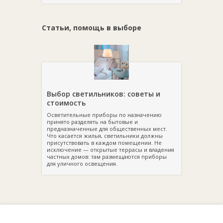
небольшие настенные, потолочные или мебельные
модели. Специальные ночники и маленькие встраиваемые
варианты можно использовать как ориентирующую
Статьи, помощь в выборе
подсветку.
Типы лампочек
Стоит задуматься о мощности ламп и патронам к ним. В
стандартный патрон вкручиваются обычные лампы
Выбор светильников: советы и
накаливания, люминесцентные, галогенные или светодиоды
стоимость
с цоколем Е27.
Осветительные приборы по назначению
Миниатюрные лампы, мощность которых обычно не
принято разделять на бытовые и
превышает 60 Вт, подходят для патронов под цоколь Е14.
предназначенные для общественных мест.
Что касается жилья, светильники должны
Существуют также штырьковые галогенные лампы. Для них
присутствовать в каждом помещении. Не
предусматриваются патроны под цоколь типа G. Правда
исключение — открытые террасы и владения
работать они будут только вместе с понижающим
частных домов: там размещаются приборы
напряжение трансформатором (как правило, поставляется в
для уличного освещения.
комплекте со светильником).
Монтаж освещения