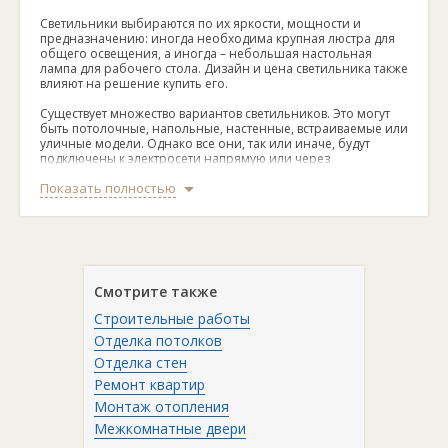
Светильники выбираются по их яркости, мощности и
предназначению: иногда необходима крупная люстра для
общего освещения, а иногда – небольшая настольная
лампа для рабочего стола. Дизайн и цена светильника также
влияют на решение купить его.
Существует множество вариантов светильников. Это могут
быть потолочные, напольные, настенные, встраиваемые или
уличные модели. Однако все они, так или иначе, будут
подключены к электросети напрямую или через
трансформатор.
Показать полностью
Типы светильников
Если говорить о назначении, то для общего освещения
Смотрите также
служат подвесные светильники, высокие торшеры и бра с
направляющими свет на стены и потолок рассеивателями.
Строительные работы
Для освещения отдельной части комнаты используют
модели местных светильников. Это обычные торшеры или
Отделка потолков
бра, а также встраиваемые или подвесные модели. Чтобы
Отделка стен
обеспечить комфортную работу за письменным столом или
Ремонт квартир
на месте приготовления пищи, существуют мебельные
светильники и настольные лампы.
Монтаж отопления
Межкомнатные двери
Выделить светом красивые предметы можно с помощью
декоративной подсветки. В этом случае рекомендуются