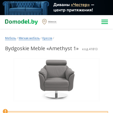
Минск
Мебель
/
Мягкая мебель
/
Кресла
/
Bydgoskie Meble «Amethyst 1»
код 41813
!