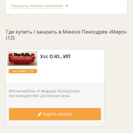
Наполнитель спинки:
софт+.
Наполнитель сидения:
эластичный пенополиуретан.
Показать полное описание
Материал изготовления каркаса:
массив сосны, ДСП,
фанера.
Регулируемая спинка:
нет.
Материал ножек:
пластик.
Материал обивки:
ткань.
Где купить / заказать в Минске Пинскдрев «Миро»
Цвет:
зеленый.
Производство:
Беларусь.
(12):
Усс О.Ю., ИП
на сайте >12
лет
Мягкая мебель от ведущих белорусских
производителей. Доступные цены.
Задать вопрос