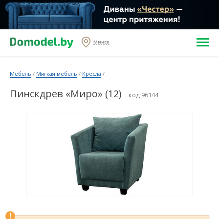
Минск
Мебель
/
Мягкая мебель
/
Кресла
/
Пинскдрев «Миро» (12)
код 96144
!