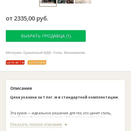
от 2335,00 руб.
ВЫБРАТЬ ПРОДАВЦА (1)
Материал: Крашенный МДФ. Стиль: Минимализм.
цена за 1 м
изготовим
Описание
Цена указана за 1 пог. м в стандартной комплектации.
Эта кухня — идеальное решение для тех, кто ценит стиль,
комфорт и функциональность. Закажите ее сегодня и
превратите вашу кухню в место, где красота и удобство
Показать полное описание
сливаются воедино.