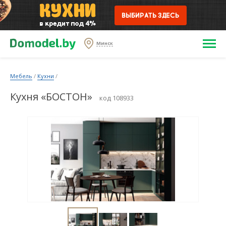
Минск
Мебель
/
Кухни
/
Кухня «БОСТОН»
код 108933