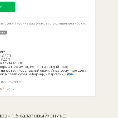
У
е ручки. Глубина шкафчиков со столешницей - 60 см.
очка
икс.
:
ЛДСП.
:
ЛДСП.
каркаса:
ПВХ.
орминг 26 мм, отдельная на каждый шкаф.
 на фото:
«Королевский опал». Иные доступные цвета
ой модели кухни: «Мадрид», «Марсель»,
«Дуб
 цвет «сатин».
оль.
хни:
исание
150 см.
 кг.
тва:
Беларусь.
а 1,5» доступна также в следующих расцветках:
крем/
но
,
сирень/оникс
,
розовый/оникс
,
зеленый/
икс
.
ира» 1,5 салатовый/оникс:
а в расцветке салатовый/оникс» доступна также в
х:
1,0
;
1,6
;
1,8
;
2,0
;
2,2
;
2,4
;
2,6
.