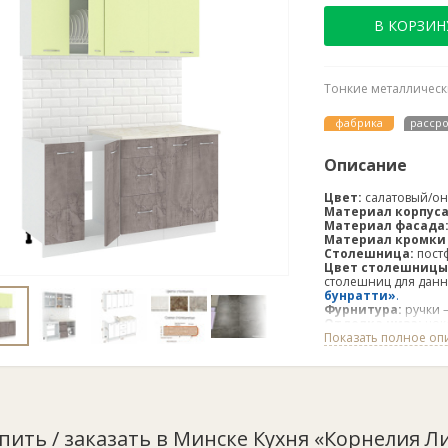
В КОРЗИН
Тонкие металлически
фабрика
расср
Описание
Цвет:
салатовый/он
Материал корпуса
Материал фасада
Материал кромки 
Cтолешница:
постф
Цвет столешницы
столешниц для данн
бунратти»
.
Фурнитура:
ручки –
Отделка низа:
цок
Общая ширина ку
Показать полное оп
Масса брутто:
106,1
Страна производс
Кухня «Корнелия Лир
оникс
,
крем/капучи
оникс
,
капучино/он
упить / заказать в Минске Кухня «Корнелия Л
Кухня «Корнелия Лир
следующих размера