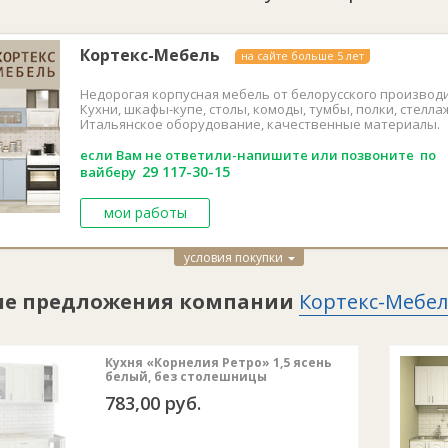
Комплектация:
1) Верхние шкафы:
Кортекс-Мебель
на сайте больше 5 лет
Верхний шкаф 
Верхний шкаф
Недорогая корпусная мебель от белорусского производи
с открытием т
Кухни, шкафы-купе, столы, комоды, тумбы, полки, стелла
Верхний шкаф
Итальянское оборудование, качественные материалы.
2) Нижние шкафы:
если Вам не ответили-напишите или позвоните по
Нижний шкаф 
29
117-30-15
вайберу
Нижний шкаф
направляющих
Нижний шкаф-
мои работы
входит) с отд
условия покупки
ие предложения компании
Кортекс-Мебе
Кухня «Корнелия Ретро» 1,5 ясень
белый, без столешницы
783,00 руб.