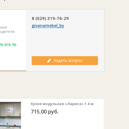
форминг 26 мм.
8 (029) 319-76-29
givanamebel_by
ьные
одителя.
9-319-76-
Задать вопрос
Кухня модульная «Лариса» 1.6 м
715,00 руб.