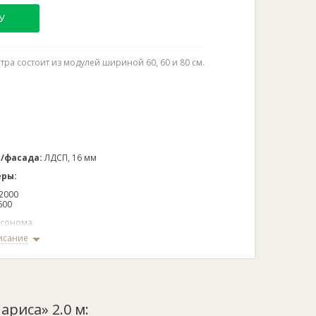
У
ра состоит из модулей шириной 60, 60 и 80 см.
а/фасада:
ЛДСП, 16 мм
еры:
2000
600
 сонома
исание
сонома
оль
е:
Нет
лекте:
Есть
ариса» 2.0 м:
орки в комплекте:
Есть