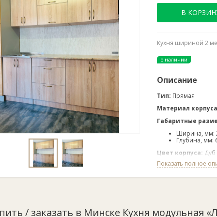
В КОРЗИН
Кухня шириной 2 мет
в наличии
Описание
Тип:
Прямая
Материал корпус
Габаритные разм
Ширина, мм: 
Глубина, мм: 
Цвет корпуса:
Дуб
Показать полное оп
Цвет фасада:
Дуб 
Отделка низа:
Цок
Сушка в комплект
Фурнитура в комп
упить / заказать в Минске Кухня модульная «Л
Крепление для сб