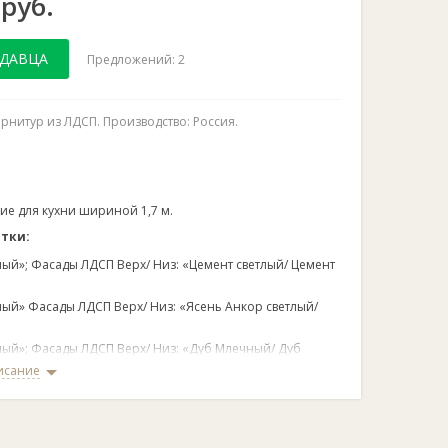
 руб.
ОДАВЦА
Предложений: 2
рнитур из ЛДСП. Производство: Россия.
е для кухни шириной 1,7 м.
етки:
лый»; Фасады ЛДСП Верх/ Низ: «Цемент светлый/ Цемент
лый» Фасады ЛДСП Верх/ Низ: «Ясень Анкор светлый/
елый»; Фасады ЛДСП Верх/ Низ: «Дуб Млечный/ Дуб
исание
елый» Фасады ЛДСП Верх/ Низ: «Ясень Шимо светлый/
».
сад Верх + прозрачное стекло 4 мм.