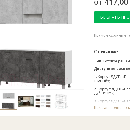
от 417,00
ВЫБРАТЬ ПР
Прямой кухонный га
Описание
Тип:
Готовое решени
Доступные расцв
1. Корпус ЛДСП: «Бе
темный»;
2. Корпус: ЛДСП «Бе
Дуб Венге»;
3. Корпус ЛДСП: «Б
Венге»;
Показать полное оп
4. Корпус: ЛДСП «Б
Ясень Шимо темный
Стеклостворка:
Фа