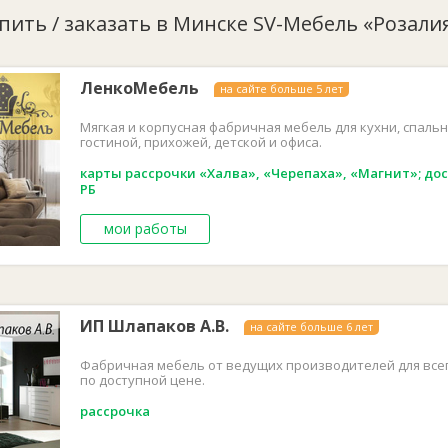
Столешница:
Компл
упить / заказать в Минске SV-Мебель «Розал
Черный глянец.
Гарнитур представля
шкафов: 1) Стол по
ЛенкоМебель
на сайте больше 5 лет
распашной створкой
не комплектуется за
мм разделен перего
Мягкая и корпусная фабричная мебель для кухни, спальн
шириной 584 мм ком
гостиной, прихожей, детской и офиса.
створкой. Второй о
выдвижным ящиком в
карты рассрочки «Халва», «Черепаха», «Магнит»; дос
распашной створкой
РБ
Шкаф навесной разм
полкой и одной уни
размером 1100х716х
мои работы
два отсека для хра
створкой, второй - 
комплектуется съем
Стеклостворка, из-з
ВНИМАНИЕ!!! Фасады
Открываются за ниж
ИП Шлапаков А.В.
на сайте больше 6 лет
боковин нижних вяз
4 шт. и черные под ц
сегмента «Стандарт
Фабричная мебель от ведущих производителей для все
сегмента «Стандарт
по доступной цене.
рассрочка