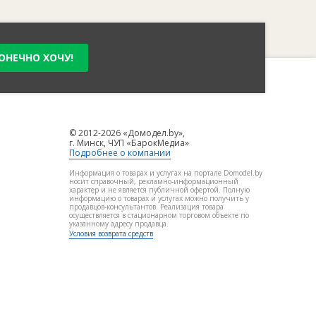
ОНЕЧНО ХОЧУ!
© 2012-2026 «Домодел.by»,
г. Минск, ЧУП «БарокМедиа»
Подробнее о компании
Информация о товарах и услугах на портале Domodel.by
носит справочный, рекламно-информационный
характер и не является публичной офертой. Полную
информацию о товарах и услугах можно получить у
продавцов-консультантов. Реализация товара
осуществляется в стационарном торговом объекте по
указанному адресу продавца.
Условия возврата средств