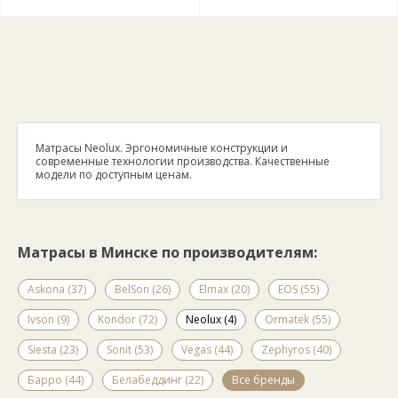
Матрасы Neolux. Эргономичные конструкции и
современные технологии производства. Качественные
модели по доступным ценам.
Матрасы в Минске по производителям:
Askona (37)
BelSon (26)
Elmax (20)
EOS (55)
Ivson (9)
Kondor (72)
Neolux (4)
Ormatek (55)
Siesta (23)
Sonit (53)
Vegas (44)
Zephyros (40)
Барро (44)
Белабеддинг (22)
Все бренды