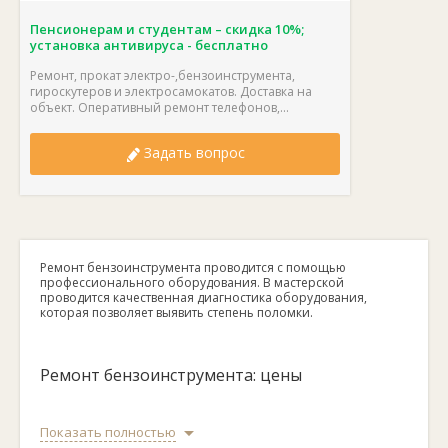
Пенсионерам и студентам – скидка 10%;
установка антивируса - бесплатно
Ремонт, прокат электро-,бензоинструмента,
гироскутеров и электросамокатов. Доставка на
объект. Оперативный ремонт телефонов,...
Задать вопрос
Ремонт бензоинструмента проводится с помощью
профессионального оборудования. В мастерской
проводится качественная диагностика оборудования,
которая позволяет выявить степень поломки.
Ремонт бензоинструмента: цены
Вам требуется качественный ремонт бензоинструмента?
Показать полностью
Ищите мастерскую рядом с домом или офисом в каталоге