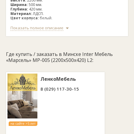
Высота:
2200 мм.
Ширина:
500 мм.
Глубина:
420 мм.
Материал:
ЛДСП.
Цвет корпуса:
белый.
Цвет фасада (на выбор):
белый премиум, вудлайн
кремовый, графит серый, дуб крафт золотой.
Показать полное описание
Зеркало:
есть.
Наполнение:
полки (2), отсек со штангой.
Где купить / заказать в Минске Inter Мебель
«Марсель» МР-005 (2200x500x420) L2:
ЛенкоМебель
8 (029) 117-30-15
на сайте >5 лет