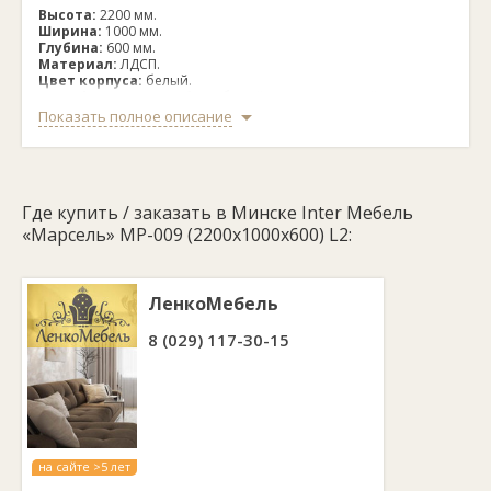
Высота:
2200 мм.
Ширина:
1000 мм.
Глубина:
600 мм.
Материал:
ЛДСП.
Цвет корпуса:
белый.
Цвет фасада (на выбор):
белый премиум, вудлайн
кремовый, графит серый, дуб крафт золотой.
Показать полное описание
Зеркало:
есть (1).
Наполнение:
полки (1), выдвижные ящики (3), отсек со
штангой.
Где купить / заказать в Минске Inter Мебель
«Марсель» МР-009 (2200x1000x600) L2:
ЛенкоМебель
8 (029) 117-30-15
на сайте >5 лет