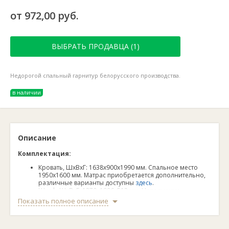
от 972,00 руб.
ВЫБРАТЬ ПРОДАВЦА (1)
Недорогой спальный гарнитур белорусского производства.
в наличии
Описание
Комплектация:
Кровать, ШхВхГ: 1638х900х1990 мм. Спальное место
1950х1600 мм. Матрас приобретается дополнительно,
различные варианты доступны
здесь
.
Шкаф, ШхВхГ: 1270х1996х512 мм. Наполнение:
большой отсек со штангой и полкой, отсек с полками.
Показать полное описание
Комод, ШхВхГ: 805х718х376 мм.
Тумба (1 шт.), ШхВхГ: 349х466х376 мм.
Материал фасадов:
ЛДСП.