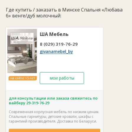
Цвет спальни:
венге/дуб молочный.
Страна производства:
Беларусь.
Где купить / заказать в Минске Спальня «Любава
Гарантия:
24 месяца.
6» венге/дуб молочный:
Спальня поставляется в разобранном виде, в комплекте
фурнитура и схема сборки. Каждый элемент можно купить
отдельно.
ША Мебель
8 (029) 319-76-29
givanamebel_by
мои работы
на сайте >5 лет
для консультации или заказа свяжитесь по
вайберу 29-319-76-29
Современная корпусная мебель по низким ценам.
Спальные гарнитуры, детские кровати, шкафы с
гарантией производителя. Доставка по Беларуси.