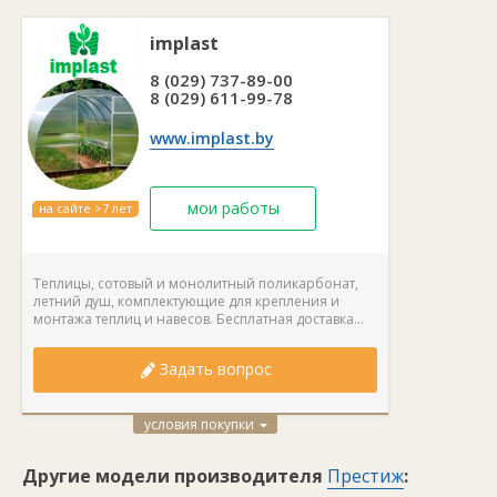
детали, включая петли, зафиксированы с помощью болтов.
Такой способ более надежен, т.к. некачественные сварные
швы могут давать трещины.
implast
8 (029) 737-89-00
Повышению надежности уделено особое внимание:
8 (029) 611-99-78
увеличена длина соединений, угловые части усилены
диагональными трубами, для закрепления листов
www.implast.by
использованы термошайбы и лента из оцинкованной стали, в
потолочной части установлены усилители, которые можно
использовать для подвязывания растений. Все это позволяет
теплице устоять под порывами ветра и тяжестью снега.
мои работы
на сайте >7 лет
Процесс монтажа максимально упрощен – торцевые части
собраны, отверстия для стропил просверлены.
Теплицы, сотовый и монолитный поликарбонат,
летний душ, комплектующие для крепления и
монтажа теплиц и навесов. Бесплатная доставка...
Задать вопрос
условия покупки
Другие модели производителя
Престиж
: