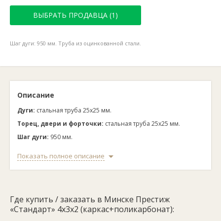
ВЫБРАТЬ ПРОДАВЦА (1)
Шаг дуги: 950 мм. Труба из оцинкованной стали.
Описание
Дуги:
стальная труба 25х25 мм.
Торец, двери и форточки:
стальная труба 25х25 мм.
Шаг дуги:
950 мм.
Защита каркаса от ржавчины:
оцинковка.
Показать полное описание
Компактная арочная теплица длиной 4 метра. Каркас из
оцинкованной трубы устанавливается напрямую в грунт с
помощью грунтозацепов – металлических деталей в форме
перевернутой буквы «Т».
Где купить / заказать в Минске Престиж
«Стандарт» 4х3х2 (каркас+поликарбонат):
При соединении конструкции не использована сварка: все