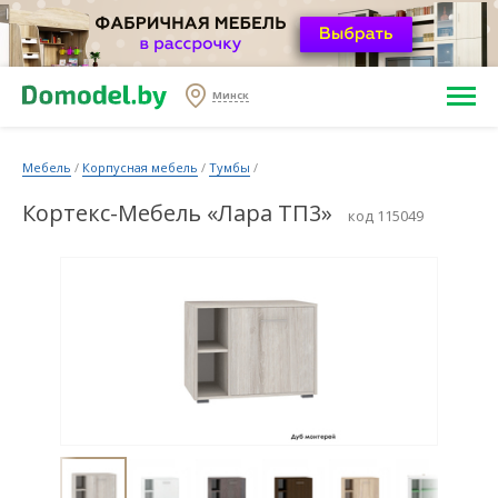
Минск
Мебель
/
Корпусная мебель
/
Тумбы
/
Кортекс-Мебель «Лара ТП3»
код 115049