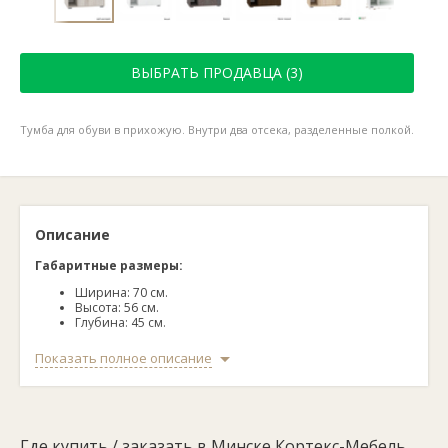
ВЫБРАТЬ ПРОДАВЦА (3)
Тумба для обуви в прихожую. Внутри два отсека, разделенные полкой.
Описание
Габаритные размеры:
Ширина: 70 см.
Высота: 56 см.
Глубина: 45 см.
Все доступные расцветки:
венге темный, белый, береза,
Показать полное описание
дуб сонома, дуб монтерей (см. фото 4).
Материал корпуса/фасада:
ЛДСП 16 мм.
Комплектующие к товару:
фурнитура, крепление для
сборки.
Гарантийный срок:
24 месяцев.
Страна производства:
Беларусь.
Где купить / заказать в Минске Кортекс-Мебель