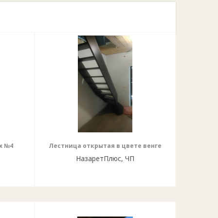
х №4
Лестница открытая в цвете венге
НазаретПлюс, ЧП