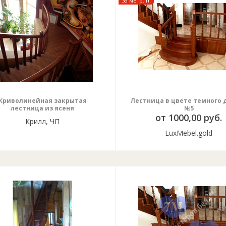
за метр. п.
Криволинейная закрытая
Лестница в цвете темного 
лестница из ясеня
№5
от 1000,00 руб.
Крилл, ЧП
LuxMebel.gold