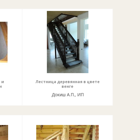
 и
Лестница деревянная в цвете
и
венге
Докиш А.П., ИП