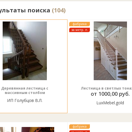
ультаты поиска
(104)
фабрика
за метр. п.
Деревянная лестница с
Лестница в светлых тона
массивным столбом
от 1000,00 руб.
ИП Голубцов В.Л.
LuxMebel.gold
фабрика