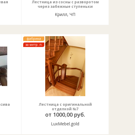
евая
Лестница из сосны с разворотом
через забежные ступеньки
Крилл, ЧП
фабрика
за метр. п.
ссива
Лестница с оригинальной
отделкой №7
от 1000,00 руб.
LuxMebel.gold