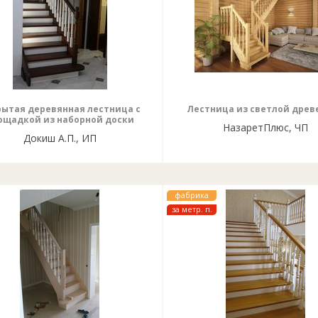
рытая деревянная лестница с
Лестница из светлой древ
ощадкой из наборной доски
НазаретПлюс, ЧП
Докиш А.П., ИП
фабрика
за метр. п.