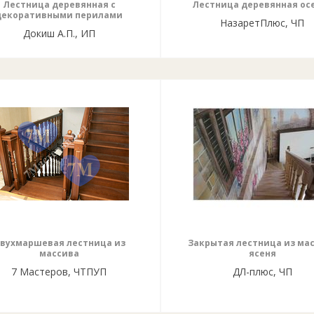
Лестница деревянная с
Лестница деревянная ос
декоративными перилами
НазаретПлюс, ЧП
Докиш А.П., ИП
вухмаршевая лестница из
Закрытая лестница из ма
массива
ясеня
7 Мастеров, ЧТПУП
ДЛ-плюс, ЧП