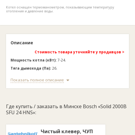
Котел оснащен термоманометром, показывающим температуру
отопления и давление воды.
Описание
Стоимость товара уточняйте у продавцов >
Мощность котла (
кВт
):
7-24.
Тяга дымохода (
Па
):
26.
Объем воды в котле (
л
):
46.
Показать полное описание
Минимальная рабочая температура:
65ºС.
Максимальная рабочая температура:
95ºС.
КПД:
74-78%.
Где купить / заказать в Минске Bosch «Solid 2000B
Вид топлива:
каменный и бурый уголь, кокс, дрова
SFU 24 HNS»:
влажностью до 25%.
Номинальное давление в системе (бар):
2.5.
Габариты:
990х535х730 мм.
Чистый клевер, ЧУП