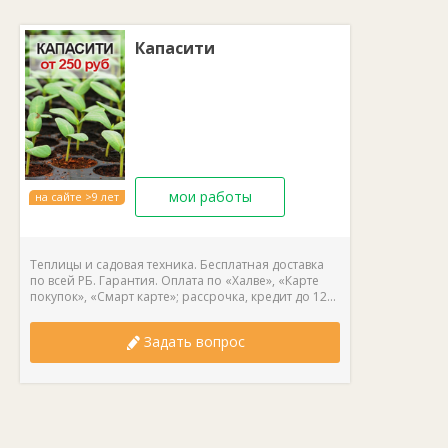
Отапливаемая площадь:
150 м2.
Рабочее давление в котле:
не более 2 мПа.
КПД:
80%.
Капасити
Выход дымохода:
сзади.
Рекомендуемая высота дымохода:
5 м.
Объем водяного контура:
46 л.
Максимальная t воды на выходе:
85°С.
Вид топлива:
уголь, дрова, прессованные брикеты.
Объем загрузочной камеры:
30.
мои работы
на сайте >9 лет
Теплицы и садовая техника. Бесплатная доставка
по всей РБ. Гарантия. Оплата по «Халве», «Карте
покупок», «Смарт карте»; рассрочка, кредит до 12...
Задать вопрос