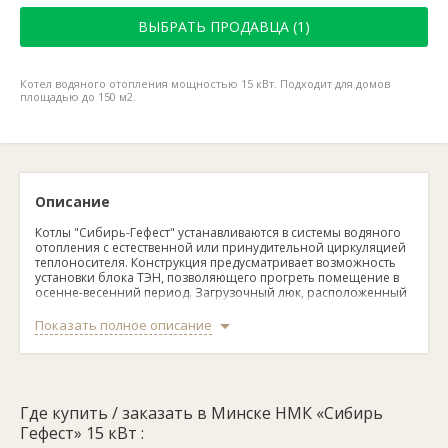
ВЫБРАТЬ ПРОДАВЦА (1)
Котел водяного отопления мощностью 15 кВт. Подходит для домов
площадью до 150 м2.
Описание
Котлы "Сибирь-Гефест" устанавливаются в системы водяного
отопления с естественной или принудительной циркуляцией
теплоносителя. Конструкция предусматривает возможность
установки блока ТЭН, позволяющего прогреть помещение в
осенне-весенний период. Загрузочный люк, расположенный
в верхней части аппаратов, упрощает закладку топлива.
Показать полное описание
Технические характеристики:
Габаритные размеры (ГхШхВ):
708х422х740 мм.
Масса котла:
119 кг.
Где купить / заказать в Минске НМК «Сибирь
Мощность:
15 кВт.
Мощность блока ТЭНов:
от 3 до 6 кВт.
Гефест» 15 кВт :
Напряжение питания ТЭНов:
220 кВт.