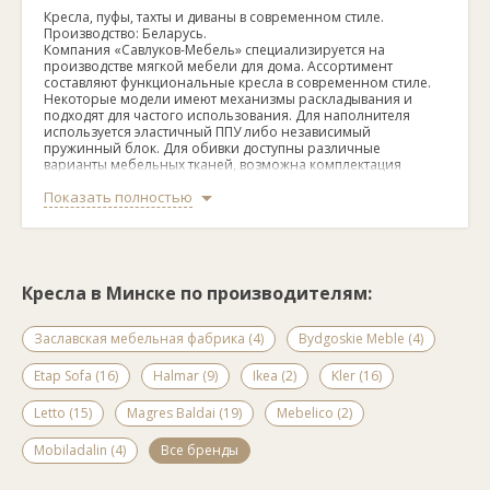
Кресла, пуфы, тахты и диваны в современном стиле.
Производство: Беларусь.
Компания «Савлуков-Мебель» специализируется на
производстве мягкой мебели для дома. Ассортимент
составляют функциональные кресла в современном стиле.
Некоторые модели имеют механизмы раскладывания и
подходят для частого использования. Для наполнителя
используется эластичный ППУ либо независимый
пружинный блок. Для обивки доступны различные
варианты мебельных тканей, возможна комплектация
съемным чехлом. Наличие мягких подушек создает
Показать полностью
дополнительный комфорт. Ко всем креслам можно
подобрать диваны из соответствующих коллекций.
Кресла в Минске по производителям:
Заславская мебельная фабрика (4)
Bydgoskie Meble (4)
Etap Sofa (16)
Halmar (9)
Ikea (2)
Kler (16)
Letto (15)
Magres Baldai (19)
Mebelico (2)
Mobiladalin (4)
Все бренды