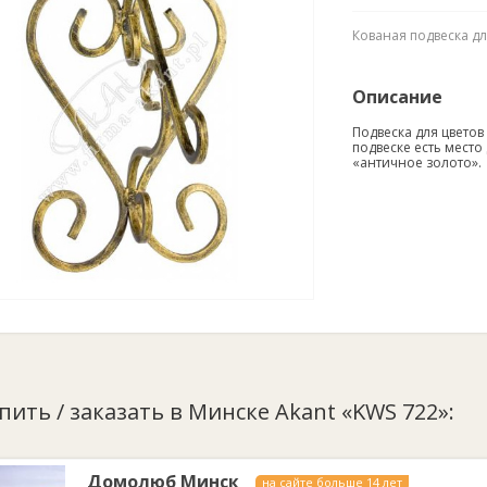
Кованая подвеска дл
Описание
Подвеска для цветов
подвеске есть место 
«античное золото».
упить / заказать в Минске Akant «KWS 722»:
Домолюб Минск
на сайте больше 14 лет