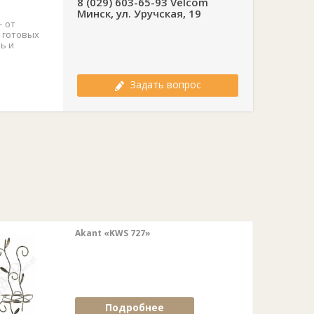
8 (029) 603-65-93 Velcom
Минск, ул. Уручская, 19
– от
 готовых
ь и
Задать вопрос
Akant «KWS 727»
Подробнее