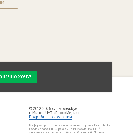
ЛИ
ОНЕЧНО ХОЧУ!
© 2012-2026 «Домодел.by»,
г. Минск, ЧУП «БарокМедиа»
Подробнее о компании
Информация о товарах и услугах на портале Domodel.by
носит справочный, рекламно-информационный
характер и не является публичной офертой. Полную