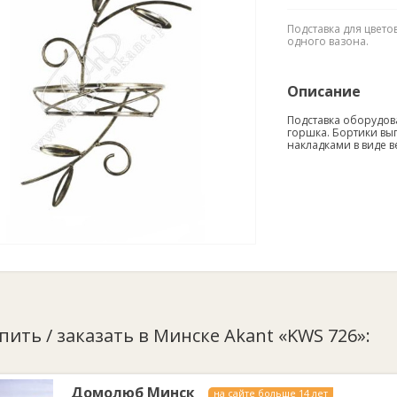
Подставка для цвет
одного вазона.
Описание
Подставка оборудо
горшка. Бортики вы
накладками в виде в
упить / заказать в Минске Akant «KWS 726»:
Домолюб Минск
на сайте больше 14 лет