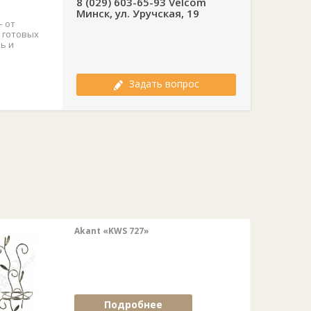
8 (029) 603-65-93 Velcom
Минск, ул. Уручская, 19
– от
 готовых
ь и
Задать вопрос
Akant «KWS 727»
Подробнее