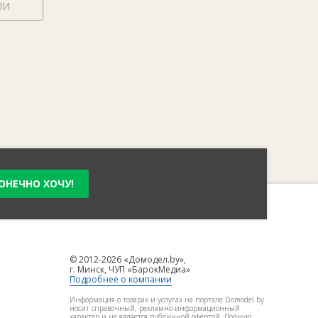
ЛИ
ОНЕЧНО ХОЧУ!
© 2012-2026 «Домодел.by»,
г. Минск, ЧУП «БарокМедиа»
Подробнее о компании
Информация о товарах и услугах на портале Domodel.by
носит справочный, рекламно-информационный
характер и не является публичной офертой. Полную