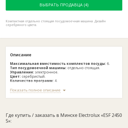
ВЫБРАТЬ ПРОДАВЦА (4)
Компактная отдельно стоящая посудомоечная машина. Дизайн
серебряного цвета.
Описание
Максимальная вместимость комплектов посуды:
6.
Тип посудомоечной машины:
отдельно стоящая.
Управление:
электронное.
Цвет:
серебристый.
Количество программ:
4.
Расход воды:
7 л.
Габариты (ВхШхГ):
447х545х480 мм.
Показать полное описание
Вес:
20.6 кг.
Где купить / заказать в Минске Electrolux «ESF 2450
S»: