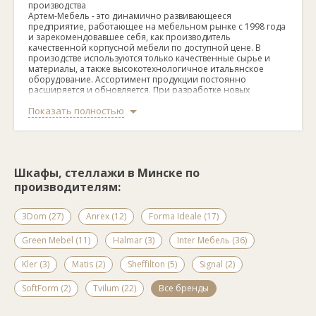
производства
Артем-Мебель - это динамично развивающееся
предприятие, работающее на мебельном рынке с 1998 года
и зарекомендовавшее себя, как производитель
качественной корпусной мебели по доступной цене. В
произодстве используются только качественные сырье и
материалы, а также высокотехнологичное итальянское
оборудование. Ассортимент продукции постоянно
расширяется и обновляется. При разработке новых
моделей учитываются все современные тенденции.
Показать полностью
Серия стеллажей выполнена в одном стиле и цветовой
гамме, что позволяет легко комбинировать их в разных
сочетаниях в любых помещениях: гостиные, детские, офисы.
Они могут быть использованы и для зонирования комнаты -
например, для двух детей.
Шкафы, стеллажи в Минске по
производителям:
3Dom (27)
Anrex (12)
Forma Ideale (17)
Green Mebel (11)
Halmar (3)
Inter Мебель (36)
Kler (3)
Matis (2)
Sheffilton (5)
Signal (2)
SoftForm (2)
Tvilum (22)
Все бренды