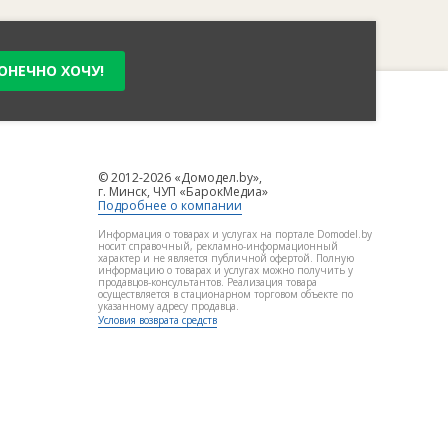
ОНЕЧНО ХОЧУ!
© 2012-2026 «Домодел.by»,
г. Минск, ЧУП «БарокМедиа»
Подробнее о компании
Информация о товарах и услугах на портале Domodel.by
носит справочный, рекламно-информационный
характер и не является публичной офертой. Полную
информацию о товарах и услугах можно получить у
продавцов-консультантов. Реализация товара
осуществляется в стационарном торговом объекте по
указанному адресу продавца.
Условия возврата средств