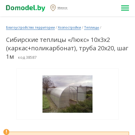
Минск
Благоустройство территории
/
Хозпостройки
/
Теплицы
/
Сибирские теплицы «Люкс» 10х3х2
(каркас+поликарбонат), труба 20х20, шаг
1м
код 38587
!