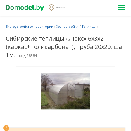
Минск
Благоустройство территории
/
Хозпостройки
/
Теплицы
/
Сибирские теплицы «Люкс» 6х3х2
(каркас+поликарбонат), труба 20х20, шаг
1м.
код 38584
!