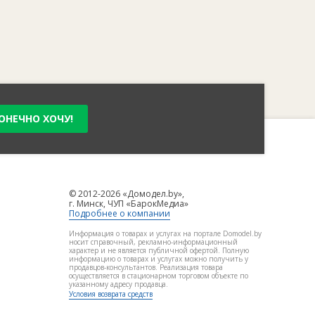
ОНЕЧНО ХОЧУ!
© 2012-2026 «Домодел.by»,
г. Минск, ЧУП «БарокМедиа»
Подробнее о компании
Информация о товарах и услугах на портале Domodel.by
носит справочный, рекламно-информационный
характер и не является публичной офертой. Полную
информацию о товарах и услугах можно получить у
продавцов-консультантов. Реализация товара
осуществляется в стационарном торговом объекте по
указанному адресу продавца.
Условия возврата средств