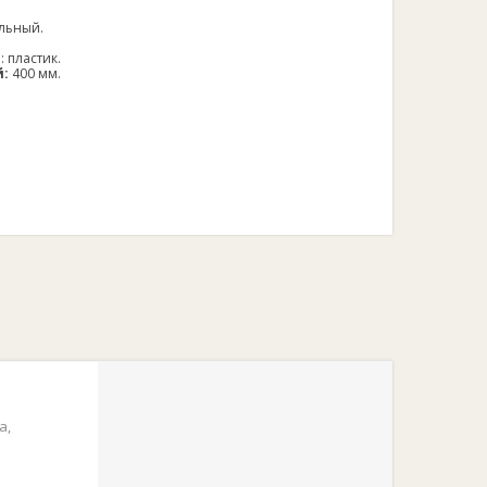
ольный.
а
: пластик.
й:
400 мм.
а,