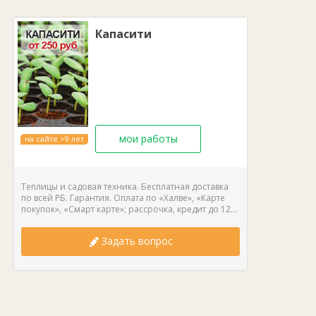
Отапливаемая площадь:
200 м2.
Рабочее давление в котле:
не более 1 мПа.
КПД:
75%.
Капасити
Выход дымохода:
сзади.
Рекомендуемая высота дымохода:
6 м.
Объем водяного контура:
49 л.
Максимальная t воды на выходе:
85°С.
Вид топлива:
уголь, дрова, прессованные брикеты.
мои работы
на сайте >9 лет
Теплицы и садовая техника. Бесплатная доставка
по всей РБ. Гарантия. Оплата по «Халве», «Карте
покупок», «Смарт карте»; рассрочка, кредит до 12...
Задать вопрос