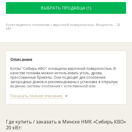
ВЫБРАТЬ ПРОДАВЦА (1)
Котел водяного отопления с варочной поверхностью. Мощность – 20
кВт.
Описание
Котлы "Сибирь-КВО" оснащены варочной поверхностью. В
качестве топлива можно использовать уголь, дрова,
прессованные брикеты. Они подходят для отопления
загородных домов и рекомендованы к установке в открытую
водяную систему отопления с естественной или
принудительной циркуляцией.
Показать полное описание
Технические характеристики:
Габаритные размеры (ГхШхВ):
720х420х700 мм.
Масса котла:
110 кг.
Где купить / заказать в Минске НМК «Сибирь КВО»
Мощность:
20 кВт.
Мощность блока ТЭНов:
от 3 до 6 кВт.
20 кВт:
Напряжение питания ТЭНов:
220 кВт.