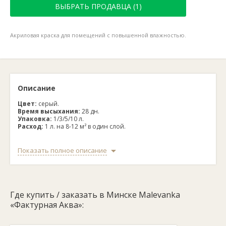
ВЫБРАТЬ ПРОДАВЦА (1)
Акриловая краска для помещений с повышенной влажностью.
Описание
Цвет:
серый.
Время высыхания:
28 дн.
Упаковка:
1/3/5/10 л.
Расход:
1 л. на 8-12 м² в один слой.
Акриловая краска Malevanka «Фактурная Аква»
Показать полное описание
предназначена для помещений с повышенной влажностью.
Благодаря высокопрочной структуре краска скрывает дефекты
поверхности.
Смесь предназначена для окраски различных минеральных
Где купить / заказать в Минске Malevanka
поверхностей. Краска является гидрофобной, щелочестойкой
и экологически чистой.
«Фактурная Аква»: