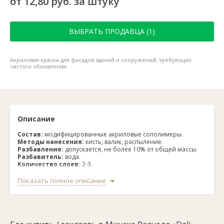
от 12,80 руб. за штуку
ВЫБРАТЬ ПРОДАВЦА (1)
Акриловая краска для фасадов зданий и сооружений, требующих
частого обновления.
Описание
Состав:
модифицированные акриловые сополимеры.
Методы нанесения:
кисть, валик, распыление.
Разбавление:
допускается, не более 10% от общей массы.
Разбавитель:
вода.
Количество слоев:
2-3.
Высыхание:
24 часа.
Цвет:
супербелый (96%).
Показать полное описание
Очистка инструмента:
вода.
Срок годности:
1.5 года.
Фасовка:
2500 мл, 5000 мл, 9000 мл.