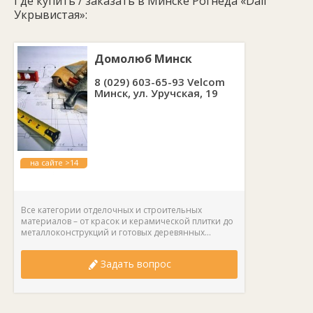
Где купить / заказать в Минске Рогнеда «Dali
Фасадная акриловая краска Рогнеда «Dali Укрывистая»
используется для декоративного окрашивания фасадов
Укрывистая»:
зданий и сооружений, которые требуют частого обновления.
Наносится на бетон, кирпич, цемент, гипс и штукатурку.
Домолюб Минск
Смесь образует глубокоматовое шелковистое покрытие,
которое устойчиво к загрязнениям, истиранию и выгоранию.
8 (029) 603-65-93 Velcom
Краска не образует разводов и подтеков. Она выдерживает
Минск, ул. Уручская, 19
влажную очистку и сезонные колебания температур.
на сайте >14
лет
Все категории отделочных и строительных
материалов – от красок и керамической плитки до
металлоконструкций и готовых деревянных...
Задать вопрос