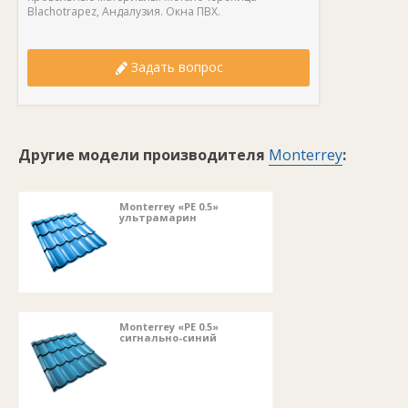
Blachotrapez, Андалузия. Окна ПВХ.
Задать вопрос
Другие модели производителя
Monterrey
:
Monterrey «PE 0.5»
ультрамарин
Monterrey «PE 0.5»
сигнально-синий