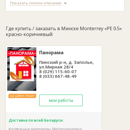
Ширина одного тайла:
350 мм.
Показать полное описание
Металлочерепица Monterrey «PE 0.5» выполнена в красно-
коричневом цвете. Данная модель имитирует классическую
керамическую черепицу. Металлочерепица обладает
небольшим весом, а также высокой прочностью и
Где купить / заказать в Минске Monterrey «PE 0.5»
устойчивостью к внешним воздействиям. Это позволяет
широко использовать ее для укладки на зданиях разных
красно-коричневый:
типов.
Глянцевая поверхность хорошо отражает свет и делает
здание более ярким. Перед монтажом металлочерепицы
Панорама
требуется обрешетка крыши.
Пинский р-н, д. Заполье,
ул.Мирная 28/4
8 (029) 115-60-07
8 (033) 667-48-49
на сайте >4 лет
мои работы
Доставка по всей Беларуси.
Кровельные материалы. Металочерепица