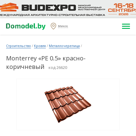
Минск
Строительство
/
Кровля
/
Металлочерепица
/
Monterrey «PE 0.5» красно-
коричневый
код 26620