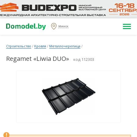
Минск
Строительство
/
Кровля
/
Металлочерепица
/
Regamet «Liwia DUO»
код 112303
!