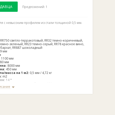
ОДАВЦА
Предложений: 1
ля с невысоким профилем из стали толщиной 0,5 мм.
RR750 светло-терракотовый, RR32 темно-коричневый,
темно-зеленый, RR23 темно-серый, RR78 красное вино,
бархат, RR887 шоколадный
39
мм
м
:
1100 мм
80 мм
ина:
 8000
мм
на:
 4
50 мм
а/масса на 1 м2:
0,5 мм / 4,72 кг
:
m2
он:
14 °
асстояние между рейками:
350 мм.
исание
ukki Monterrey имеет очень удобную конструкцию с
, что делает ее прекрасным вариантом для украшения
н металлической кровли отличается прекрасным
одным ландшафтом и архитектурой современных
ет большой выбор покрытий и цветов.