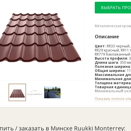
ВЫБРАТЬ ПР
Металлическая кров
Описание
Цвет:
RR33 черный, 
RR29 красный, RR11 
RR779 баклажанный 
Высота профиля
:
 
Длина шага
:
350 м
Полезная ширина
Общая ширина:
11
Максимальная дл
Минимальная дли
Толщина материал
Товарная единица
Минимальный укл
Рекомендуемое р
Показать полное оп
Металлочерепица Ru
невысоким профилем
любой крыши. Дизай
сочетанием с прир
зданий. Модель име
упить / заказать в Минске Ruukki Monterrey: