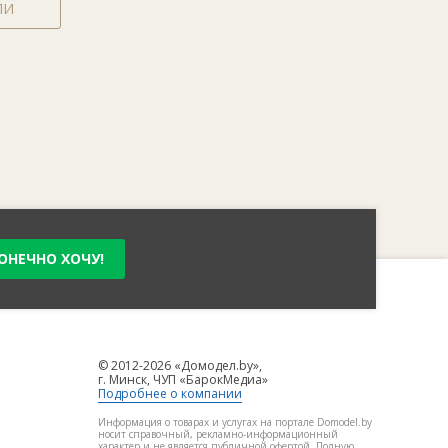
ЛИ
ОНЕЧНО ХОЧУ!
© 2012-2026 «Домодел.by»,
г. Минск, ЧУП «БарокМедиа»
Подробнее о компании
Информация о товарах и услугах на портале Domodel.by
носит справочный, рекламно-информационный
характер и не является публичной офертой. Полную