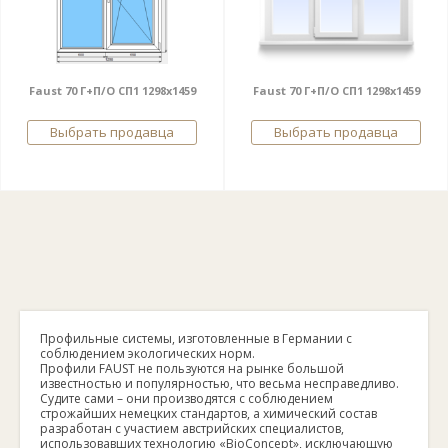
Faust 70 Г+П/О СП1 1298x1459
Faust 70 Г+П/О СП1 1298x1459
Выбрать продавца
Выбрать продавца
Профильные системы, изготовленные в Германии с
соблюдением экологических норм.
Профили FAUST не пользуются на рынке большой
известностью и популярностью, что весьма несправедливо.
Судите сами – они производятся с соблюдением
строжайших немецких стандартов, а химический состав
разработан с участием австрийских специалистов,
использовавших технологию «BioConcept», исключающую