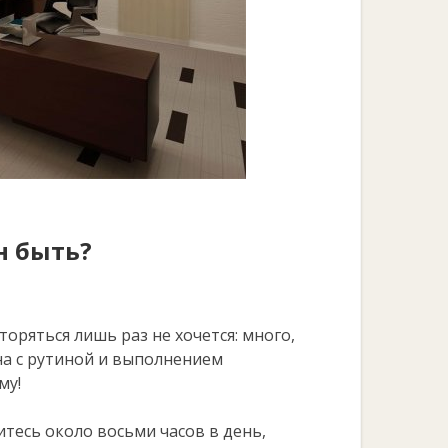
н быть?
оряться лишь раз не хочется: много,
на с рутиной и выполнением
му!
итесь около восьми часов в день,