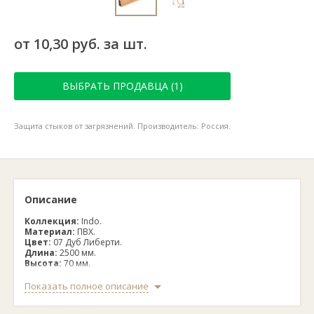
от 10,30 руб. за шт.
ВЫБРАТЬ ПРОДАВЦА (1)
Защита стыков от загрязнений. Производитель: Россия.
Описание
Коллекция:
Indo.
Материал:
ПВХ.
Цвет:
07 Дуб Либерти.
Длина:
2500 мм.
Высота:
70 мм.
Ширина по полу:
26 мм.
Кабель-канал:
есть.
Показать полное описание
Страна производства:
Россия.