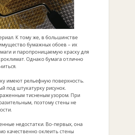
риал. К тому же, в большинстве
имущество бумажных обоев – их
умаги и паропроницаемую краску для
кроклимат. Однако бумага отлично
читься.
ку имеют рельефную поверхность.
ый под штукатурку рисунок.
ыраженным тисненым узором. При
ыразительным, поэтому стены не
ости.
енные недостатки. Во-первых, она
мо качественно оклеить стены