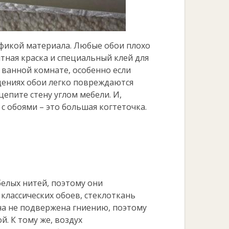
ификой материала. Любые обои плохо
тная краска и специальный клей для
в ванной комнате, особенно если
ещениях обои легко повреждаются
епите стену углом мебели. И,
 с обоями – это большая когтеточка.
елых нитей, поэтому они
классических обоев, стеклоткань
на не подвержена гниению, поэтому
й. К тому же, воздух