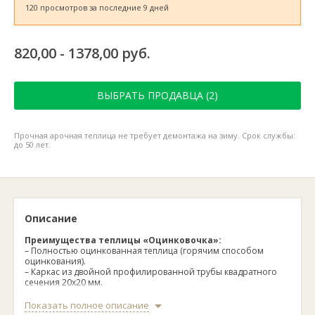
120 просмотров за последние 9 дней
820,00 - 1378,00 руб.
ВЫБРАТЬ ПРОДАВЦА (2)
Прочная арочная теплица не требует демонтажа на зиму. Срок службы:
до 50 лет.
Описание
Преимущества теплицы «Оцинковочка»:
– Полностью оцинкованная теплица (горячим способом
оцинкования).
– Каркас из двойной профилированной трубы квадратного
сечения 20х20 мм.
– Толщина металла 0.8 мм.
– 2 Двери и 2 форточки, расположенные над дверями,
Показать полное описание
теплицы уже собраны на производстве.