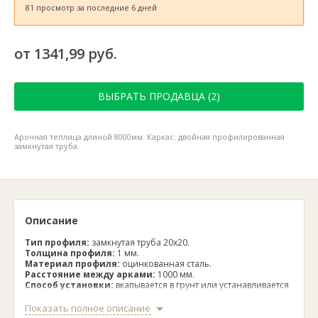
81 просмотр за последние 6 дней
от 1341,99 руб.
ВЫБРАТЬ ПРОДАВЦА (2)
Арочная теплица длиной 8000мм. Каркас: двойная профилированная
замкнутая труба.
Описание
Тип профиля:
замкнутая труба 20х20.
Толщина профиля:
1 мм.
Материал профиля:
оцинкованная сталь.
Расстояние между арками:
1000 мм.
Способ установки:
вкапывается в грунт или устанавливается
на деревянный каркас
Крепление поликарбоната:
саморезы размером 4.2×25 мм
Показать полное описание
с оцинкованной шайбой и резиновым уплотнителем.