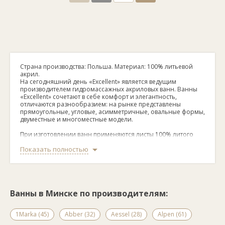
Страна производства: Польша. Материал: 100% литьевой
акрил.
На сегодняшний день «Excellent» является ведущим
производителем гидромассажных акриловых ванн. Ванны
«Excellent» сочетают в себе комфорт и элегантность,
отличаются разнообразием: на рынке представлены
прямоугольные, угловые, асимметричные, овальные формы,
двуместные и многоместные модели.
При изготовлении ванн применяются листы 100% литого
санитарного акрила высокого качества.
Показать полностью
Усовершенствованный технологический процесс позволяет
создавать ванны высочайшего качества, что совершенно не
сказывается на разнообразии дизайнерских решений.
Большинство моделей оснащено эргономичными
подголовниками, хромированными ручками,
подлокотниками, антискользящим покрытием.
Ванны в Минске по производителям:
Дополнительно ванна может комплектоваться ножками,
рамой-каркасом, панелями, а также гидромассажными
системами «Excellent».
1Marka (45)
Abber (32)
Aessel (28)
Alpen (61)
К достоинствам акриловых ванн «Excellent» можно отнести: