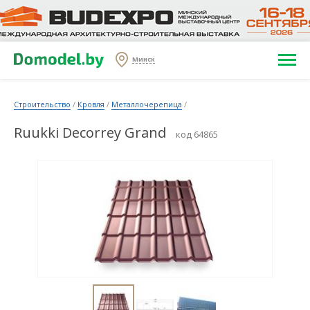
Минск
Строительство
/
Кровля
/
Металлочерепица
/
Ruukki Decorrey Grand
код 64865