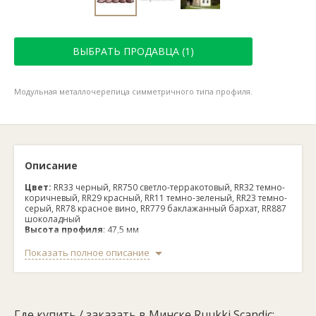
ВЫБРАТЬ ПРОДАВЦА (1)
Модульная металлочерепица симметричного типа профиля.
Описание
Цвет:
RR33 черный, RR750 светло-терракотовый, RR32 темно-
коричневый, RR29 красный, RR11 темно-зеленый, RR23 темно-
серый, RR78 красное вино, RR779 баклажанный бархат, RR887
шоколадный
Высота профиля
:
 47,
5 мм
Длина шага
:
350 мм
Полезная ширина:
1125 мм
Показать полное описание
Общая ширина:
1175 мм
Максимальная длина:
6050 мм
Минимальная длина:
850 мм
Толщина материала/масса на 1 м2:
0,5 мм / 4,72 кг
Товарная единица:
m2
Где купить / заказать в Минске Ruukki Scandic:
Минимальный уклон:
14 °