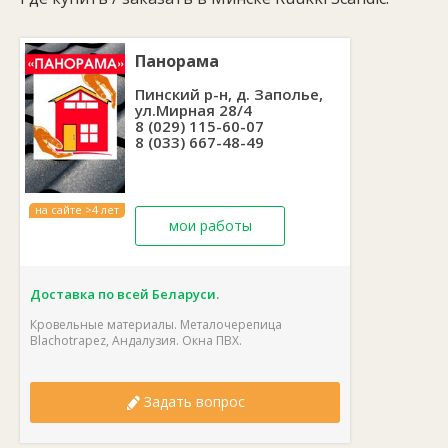
Рекомендуемое расстояние между рейками:
350 мм.
Металлочерепица Ruukki Scandic имеет модульное строение,
что позволяет устанавливать ее на крышах с различными
Панорама
елементами и уровнями ската, также такая контрукция делает
ее более простой в монтаже и ограничивает количество
Пинский р-н, д. Заполье,
отходов.
ул.Мирная 28/4
8 (029) 115-60-07
8 (033) 667-48-49
на сайте >4 лет
мои работы
Доставка по всей Беларуси.
Кровельные материалы. Металочерепица
Blachotrapez, Андалузия. Окна ПВХ.
Задать вопрос