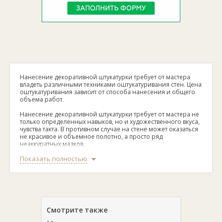
Нанесение декоративной штукатурки требует от мастера
владеть различными техниками оштукатуривания стен. Цена
оштукатуривания зависит от способа нанесения и общего
объема работ.
Нанесение декоративной штукатурки требует от мастера не
только определенных навыков, но и художественного вкуса,
чувства такта. В противном случае на стене может оказаться
не красивое и объемное полотно, а просто ряд
неаккуратных мазков.
Показать полностью
Как подготовить стену
И здесь нельзя допустить ошибку, ведь объемное
Смотрите также
блестящее покрытие не прощает огрехов или неровности
стен. Потому необходимо тщательно подходить не только к