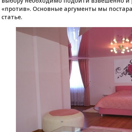
выбору необходимо подойти взвешенно и р
«против». Основные аргументы мы постар
статье.