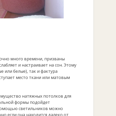
точно много времени, призваны
сслабляет и настраивает на сон. Этому
е или белые), так и фактура
ступает место ткани или матовым
имущество натяжных потолков для
гольной формы подойдет
 помощью светильников можно
но если она находится далеко от