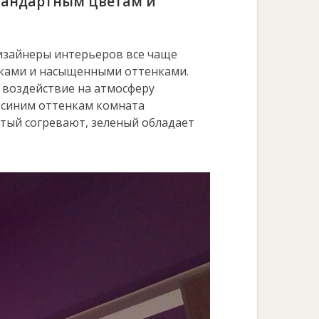
тандартным цветам и
изайнеры интерьеров все чаще
асками и насыщенными оттенками.
 воздействие на атмосферу
 синим оттенкам комната
лтый согревают, зеленый обладает