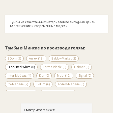
Тумбы из качественных материалов по выгодным ценам.
Классические и современные модели.
Тумбы в Минске по производителям:
3Dom (5)
Anrex (13)
Babby-Market (2)
Black Red White (0)
Forma Ideale (0)
Halmar (0)
Inter Мебель (4)
Kler (0)
Mobi (12)
Signal (0)
SV-Мебель (9)
Tvilum (6)
Артем-Мебель (6)
БелНордСтайл (2)
Гербор Холдинг (13)
Гомельдрев (7)
Евва (6)
ЖлобинМебель (1)
Смотрите также
Интерлиния (1)
КМК-мебель (17)
Кортекс-Мебель (4)