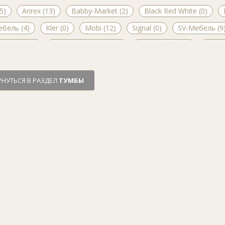
5)
Anrex (13)
Babby-Market (2)
Black Red White (0)
ебель (4)
Kler (0)
Mobi (12)
Signal (0)
SV-Мебель (9
дСтайл (2)
Гербор Холдинг (13)
Гомельдрев (7)
Евва 
бель (17)
Кортекс-Мебель (4)
Лером (0)
Лида-Стан (0
-класс (6)
Мебель-Сервис (0)
МебельСтолицы (0)
Ми
РНУТЬСЯ В РАЗДЕЛ
ТУМБЫ
)
МК Стиль (2)
Мостовдрев (2)
Олмеко (9)
Пинскд
древмебель (0)
СлонимМебель (0)
Смолвилль (0)
Сок
ель (0)
Феникс-Мебель (0)