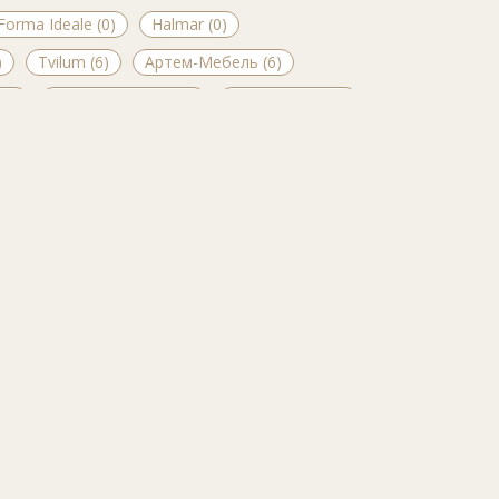
Forma Ideale (0)
Halmar (0)
)
Tvilum (6)
Артем-Мебель (6)
(6)
ЖлобинМебель (1)
Интерлиния (1)
)
Малайзия (7)
Мебель Микс (7)
нский Мебельный Центр (0)
МинскМебель (0)
рев (1)
СаперМебель (1)
СлавМебель (0)
ол (4)
Столплит (5)
ТриЯ (0)