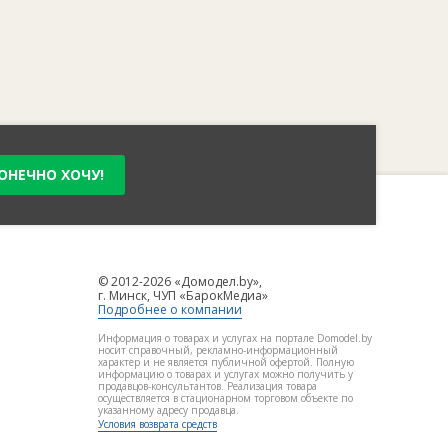
ОНЕЧНО ХОЧУ!
© 2012-2026 «Домодел.by»,
г. Минск, ЧУП «БарокМедиа»
Подробнее о компании
Информация о товарах и услугах на портале Domodel.by
носит справочный, рекламно-информационный
характер и не является публичной офертой. Полную
информацию о товарах и услугах можно получить у
продавцов-консультантов. Реализация товара
осуществляется в стационарном торговом объекте по
указанному адресу продавца.
Условия возврата средств