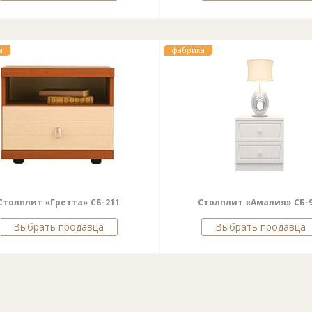
а
фабрика
Столплит «Гретта» СБ-211
Столплит «Амалия» СБ-
Выбрать продавца
Выбрать продавца