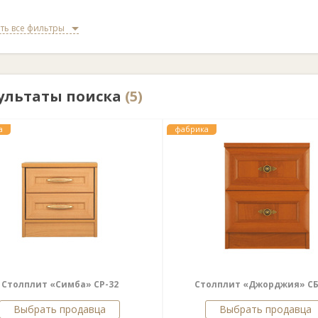
ть все фильтры
ультаты поиска
(5)
а
фабрика
Столплит «Симба» СP-32
Столплит «Джорджия» СБ
Выбрать продавца
Выбрать продавца