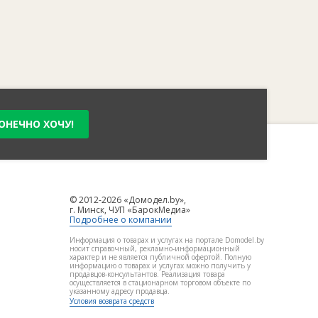
ОНЕЧНО ХОЧУ!
© 2012-2026 «Домодел.by»,
г. Минск, ЧУП «БарокМедиа»
Подробнее о компании
Информация о товарах и услугах на портале Domodel.by
носит справочный, рекламно-информационный
характер и не является публичной офертой. Полную
информацию о товарах и услугах можно получить у
продавцов-консультантов. Реализация товара
осуществляется в стационарном торговом объекте по
указанному адресу продавца.
Условия возврата средств