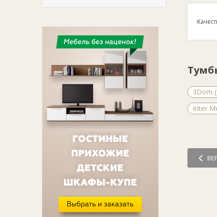
Качест
Тумб
3Dom (
Inter М
ВЕ