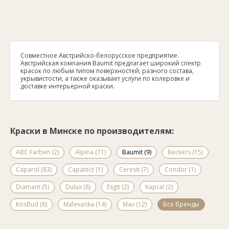
Совместное Австрийско-белорусское предприятие.
Австрийская компания Baumit предлагает широкий спектр
красок по любым типом поверхностей, разного состава,
укрывистости, а также оказывает услуги по колеровке и
доставке интерьерной краски.
Краски в Минске по производителям:
ABC Farben (2)
Alpina (71)
Baumit (9)
Beckers (15)
Caparol (83)
Capatect (1)
Ceresit (7)
Condor (1)
Diamant (5)
Dulux (8)
Esgit (2)
Kapral (2)
KosBud (6)
Malevanka (14)
Mav (12)
Все бренды