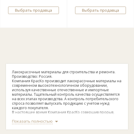
Выбрать продавца
Выбрать продавца
Лакокрасочные материалы для строительства и ремонта.
Производство: Россия.
Компания КрасКо производит лакокрасочные материалы на
современном высокотехнологичном оборудовании,
используя качественные отечественные и импортные
материалы. Тщательный контроль качества осуществляется
на всех этапах производства. А контроль потребительского
спроса позволяет выпускать продукцию с учетом нужд
каждого покупателя.
В настоящее время Компания КрасКо совершив прорыв,
вышла на новый уровень производства и продвижения
Показать полностью
лакокрасочной продукции. Это соответствует стратегии
развития Компании и реалиям динамично развивающегося
рынка. Высокая квалификация сотрудников собственной