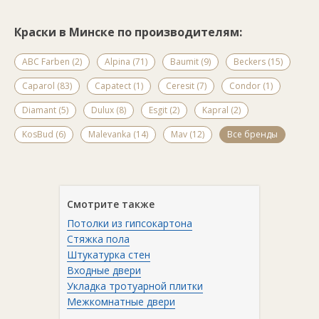
лаборатории, упор на новые разработки и инновации,
современная технологическая база, сотрудничество с
ведущими НИИ и лакокрасочными лабораториями России
Краски в Минске по производителям:
— всё это позволяет Компании КрасКо разрабатывать
продукцию, ни в чём не уступающую зарубежным аналогам.
ABC Farben (2)
Alpina (71)
Baumit (9)
Beckers (15)
Caparol (83)
Capatect (1)
Ceresit (7)
Condor (1)
Diamant (5)
Dulux (8)
Esgit (2)
Kapral (2)
KosBud (6)
Malevanka (14)
Mav (12)
Все бренды
Смотрите также
Потолки из гипсокартона
Стяжка пола
Штукатурка стен
Входные двери
Укладка тротуарной плитки
Межкомнатные двери